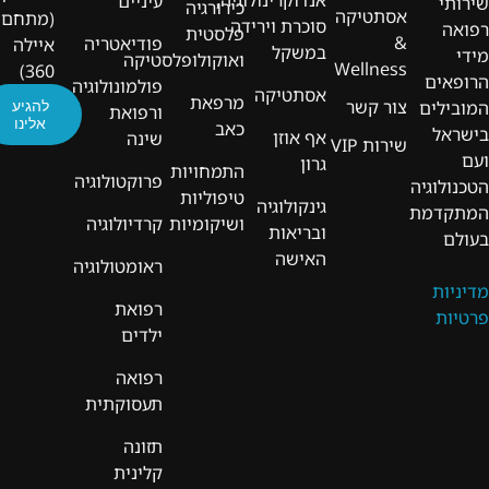
עיניים
שירותי
כירורגיה
אסתטיקה
(מתחם
סוכרת וירידה
רפואה
פלסטית
&
פודיאטריה
איילה
במשקל
מידי
ואוקולופלסטיקה
Wellness
360)
הרופאים
פולמונולוגיה
אסתטיקה
מרפאת
צור קשר
להגיע
המובילים
ורפואת
אלינו
כאב
בישראל
אף אוזן
שינה
שירות VIP
ועם
גרון
התמחויות
פרוקטולוגיה
הטכנולוגיה
טיפוליות
גינקולוגיה
המתקדמת
ושיקומיות
קרדיולוגיה
ובריאות
בעולם
האישה
ראומטולוגיה
מדיניות
רפואת
פרטיות
ילדים
רפואה
תעסוקתית
תזונה
קלינית