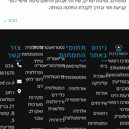
מומחים, זמינות תורים, שירותי אבחון ותיאום טיפול אישי לפני
קביעת תור ובדרך לקבלת החלטה בטוחה.
הבא
←
ניווט
תחומי
צור
גסטרואנטרולוגיה
נוירולוגיה
באתר
התמחות
קשר
והתפתחות
גריאטריה
מרכז רפואי
הילד
ופסיכוגריאטריה
בית
אולטרסאונד
074-
EliteMed
נפרולוגיה
361670
Specialists
השכרת
דרמטולוגיה
אוסטאופתיה
ויתר לחץ
במודיעין
d.co.il
קליניקה
דם
המטולוגיה
אורולוגיה
מכבים
רחוב
אודות
כלי דם
רעות הינו
סקירות
המלאכו
אורתופדיה
ורדיולוגיה
מרכז רפואי
שירותים
מערכות
21 בניין
פולשנית
פרטי
אלרגיה
ואקו לב
רופאים
B, קומה
המעניק
ואימונולוגיה
עובר
כירורגיה
5,
מגוון
התמחויות
מודיעין
אנדוקרינולוגיה,