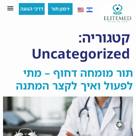
זימון תור
דרכי הגעה
שירות IP
השכרת קליניקה 
תור דחוף 48
קטגוריה:
Uncategorized
תור מומחה דחוף – מתי
לפעול ואיך לקצר המתנה