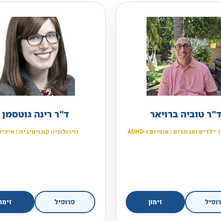
"ר טוביה ברויאר
ד"ר רינה גוטסמן
לדים ומבוגרים | אוטיזם ו-ADHD
נוירולוגיה קוגניטיבית | איכיל
ופיל
זימון
פרופיל
זימון