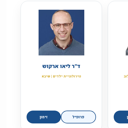
ד"ר ליאו ארקוש
וב
נוירולוגיית ילדים | שיבא
פרופיל
זימון