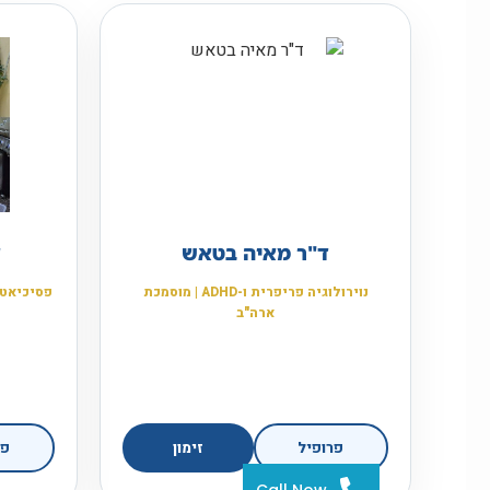
ד"ר מאיה בטאש
ד
נוירולוגיה פריפרית ו-ADHD | מוסמכת
פסיכיאטר י
ארה"ב
פרופיל
זימון
פר