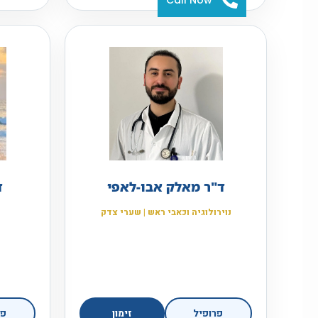
Call Now
ד"ר מאלק אבו-לאפי
ד
נוירולוגיה וכאבי ראש | שערי צדק
פרופיל
זימון
פר