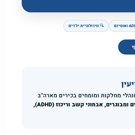
🔍 נוירולוגיית ילדים

במרכז הרפואי EliteMed במרכז ישפרו, מודיעין
נוירולוגיה פריפרית (EMG/NCS), פסיכיאטריה לילדים ומבוגרים, אבחוני קשב וריכוז (ADHD),