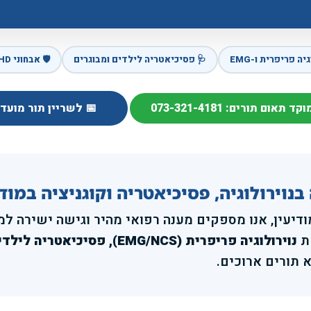
🛡️ אבחוני ADHD ואוטיזם
🩺 פסיכיאטריה לילדים ומבוגרים
🧠 נוירולוגיה פר
 לשריין תור מועדף
📞 מוקד תאום תורים: 073-321
, אנו מספקים מענה רפואי מהיר וגישה ישירה למנהלי מחלקות ומו
ו
ללא תורים ארוכ