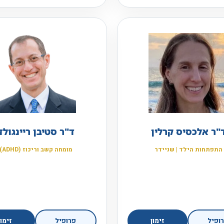
"ר אלכסיס קרלין
ד"ר סטיבן ריינגולד
התפתחות הילד | שניידר
מומחה קשב וריכוז (ADHD)
ופיל
זימון
פרופיל
זימון