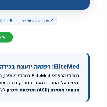
📍 מרכז ישפרו, מודיעין
🧠 נוירולוג
📞 מו
EliteMed: רפואה יועצת בכירה בנוירולוגיה, פסיכיאטריה וקוגניציה במודיעין
במרכז הרפואי teMed
ומישראל. המרכז מאחד תחת קורת גג אח
אבחוני אוטיזם (ASD) ומרפאת זיכרון
ללא