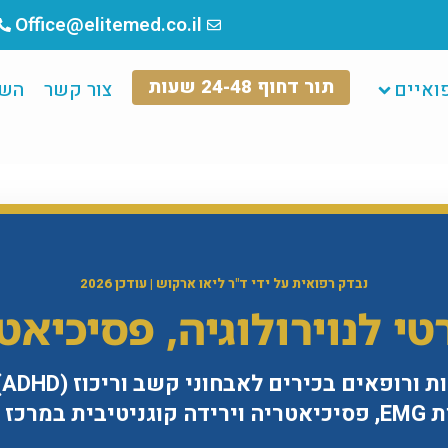
Office@elitemed.co.il
תור דחוף 24-48 שעות
ואיים
צור קשר
השכ
נבדק רפואית על ידי ד"ר ליאו ארקוש | עודכן 2026
י לנוירולוגיה, פסיכיאטר
 מודיעין.