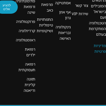
הרופאים
פולמונולוגיה
אסתטיקה
מרפאת
צור קשר
להגיע
המובילים
ורפואת
אלינו
כאב
בישראל
אף אוזן
שינה
שירות VIP
ועם
גרון
התמחויות
פרוקטולוגיה
הטכנולוגיה
טיפוליות
גינקולוגיה
המתקדמת
ושיקומיות
קרדיולוגיה
ובריאות
בעולם
האישה
ראומטולוגיה
מדיניות
רפואת
פרטיות
ילדים
רפואה
תעסוקתית
תזונה
קלינית
ודיאטה