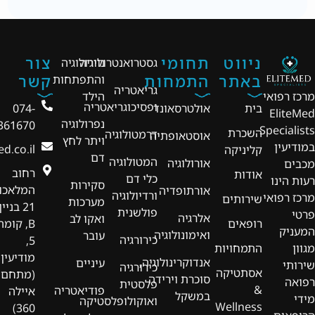
ניווט
תחומי
צור
גסטרואנטרולוגיה
נוירולוגיה
באתר
התמחות
קשר
והתפתחות
גריאטריה
מרכז רפואי
הילד
ופסיכוגריאטריה
בית
אולטרסאונד
074-
EliteMed
נפרולוגיה
361670
Specialists
השכרת
דרמטולוגיה
אוסטאופתיה
ויתר לחץ
במודיעין
d.co.il
קליניקה
דם
המטולוגיה
אורולוגיה
מכבים
רחוב
אודות
כלי דם
רעות הינו
סקירות
המלאכו
אורתופדיה
ורדיולוגיה
מרכז רפואי
שירותים
מערכות
21 בניין
פולשנית
פרטי
אלרגיה
ואקו לב
רופאים
B, קומה
המעניק
ואימונולוגיה
עובר
כירורגיה
5,
מגוון
התמחויות
מודיעין
אנדוקרינולוגיה,
עיניים
שירותי
כירורגיה
אסתטיקה
(מתחם
סוכרת וירידה
רפואה
פלסטית
&
פודיאטריה
איילה
במשקל
מידי
ואוקולופלסטיקה
Wellness
360)