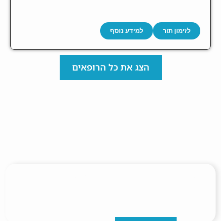
לזימון תור
למידע נוסף
הצג את כל הרופאים
0
0
%
0
+
0
רופאים
ימים בשבוע
ונוחות
חדרי טיפולים
מובילים
של פעילות
בתחומם
קלינית