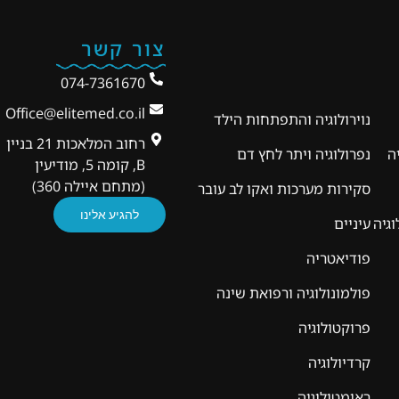
צור קשר
074-7361670
Office@elitemed.co.il
נוירולוגיה והתפתחות הילד
רחוב המלאכות 21 בניין
ה
נפרולוגיה ויתר לחץ דם
B, קומה 5, מודיעין
(מתחם איילה 360)
סקירות מערכות ואקו לב עובר
להגיע אלינו
וגיה
עיניים
פודיאטריה
פולמונולוגיה ורפואת שינה
פרוקטולוגיה
קרדיולוגיה
ראומטולוגיה