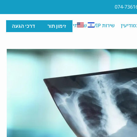
074-7361
ודיעין
שירות VIP
שירותים
מידע רפואי
זימון תור
דרכי הגעה