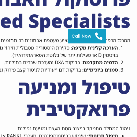
ed Specialists
Call Now
המרכז הרפואי שלנו במודיעין מציע מעטפת אבחונית רב-תחומית:
הערכה קלינית מקיפה:
סקירת היסטוריה מטבולית וזיהוי ג
בויטמין D או פעילות יתר של בלוטת הפאראתירואיד).
הדמיה מתקדמת:
בדיקות DXA והערכת שברים בחוליות.
סמנים ביוכימיים:
בדיקות דם ייעודיות לניטור קצב פירוק וב
טיפול ומניעה
פרואקטיבית
ניהול המחלה מתמקד בייצוב מסת העצם ומניעת נפילות:
טיפול תרופתי:
שימוש בביספוספונטים, מעכבי RANKL או תרופות בונות עצם (אנבוליות).