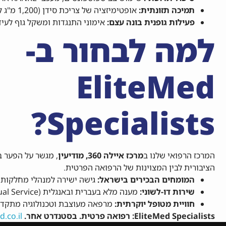
תמיכה תזונתית:
אופטימיזציה של צריכת סידן (1,200 מ"ג ליום) וויטמין D3.
פעילות גופנית בונה עצם:
אימוני התנגדות ומשקל גוף לעי
למה לבחור ב-
EliteMed
Specialists?
המרכז הרפואי שלנו ב
מרכז איילה 360, מודיעין
, מגשר על הפער ב
הציבורית לבין המצוינות של הרפואה הפרטית.
המומחים הבכירים בישראל:
גישה ישירה למנהלי מחלקות 
שירות דו-לשוני:
מענה מלא בעברית ובאנגלית (Bilingual Service).
חוויית מטופל יוקרתית:
מרפאה מעוצבת וטכנולוגיה מתקדמ
EliteMed Specialists: רפואה פרטית. בסטנדרט אחר.
.co.il/