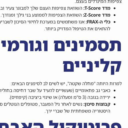
צפיפות המינרלים בעצם.
מדד T-Score:
השוואת צפיפות העצם שלך למבוגר צעיר ובר
מדד Z-Score:
השוואת הצפיפות לממוצע בני גילך ומגדרך.
כלי ה-FRAX:
להתאים את הטיפול המדויק ביותר.
תסמינים וגורמי 
קליניים
למרות היותה "מחלה שקטה", יש לשים לב לסימנים הבאים:
כאבי גב פתאומיים (שעשויים להעיד על שבר דחיסה בחוליה)
ירידה בגובה (3 ס"מ ומעלה) או שינוי ביציבה (קיפוזיס).
קבוצות סיכון:
נשים לאחר גיל המעבר, מטופלים הנוטלים סטר
היסטוריה משפחתית של שברי ירך.
פרוטוקול האבחו