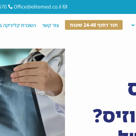
670
Office@elitemed.co.il
תור דחוף 24-48 שעות
צור קשר
השכרת קליניקה במ
זיס?