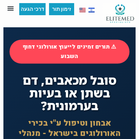
זימון תור
דרכי הגעה
שירות IP
השכרת קליניקה 
תור דחוף 48
⚠️ תורים זמינים לייעוץ אורולוגי דחוף
השבוע
סובל מכאבים, דם
בשתן או בעיות
בערמונית?
אבחון וטיפול ע"י בכירי
האורולוגים בישראל - מנהלי