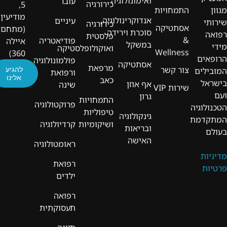
ואימונולוגיה
עובר
כירורגיה
5,
מגוון
התמחויות
מודיעין
אנדוקרינולוגיה,
עיניים
שירותי
כירורגיה
אסתטיקה
(מתחם
סוכרת וירידה
רפואה
פלסטית
&
פודיאטריה
איילה
במשקל
מידי
ואוקולופלסטיקה
Wellness
360)
הרופאים
פולמונולוגיה
אסתטיקה
מרפאת
צור קשר
להגיע
המובילים
ורפואת
אלינו
כאב
בישראל
אף אוזן
שינה
שירות VIP
ועם
גרון
התמחויות
פרוקטולוגיה
הטכנולוגיה
טיפוליות
גינקולוגיה
המתקדמת
ושיקומיות
קרדיולוגיה
ובריאות
בעולם
האישה
ראומטולוגיה
מדיניות
רפואת
פרטיות
ילדים
רפואה
תעסוקתית