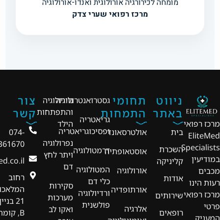
מומחה לכירורגיה אורולוגית ואנדו-אורולוגיה
מרכז רפואי שערי צדק
ניווט
תחומי
צור
גסטרואנטרולוגיה
נוירולוגיה
באתר
התמחות
קשר
והתפתחות
גריאטריה
מרכז רפואי
הילד
ופסיכוגריאטריה
בית
אולטרסאונד
074-
EliteMed
נפרולוגיה
361670
Specialists
השכרת
דרמטולוגיה
אוסטאופתיה
ויתר לחץ
במודיעין
d.co.il
קליניקה
דם
המטולוגיה
אורולוגיה
מכבים
רחוב
אודות
כלי דם
רעות הינו
סקירות
המלאכו
אורתופדיה
ורדיולוגיה
מרכז רפואי
שירותים
מערכות
21 בניין
פולשנית
פרטי
אלרגיה
ואקו לב
רופאים
B, קומה
המעניק