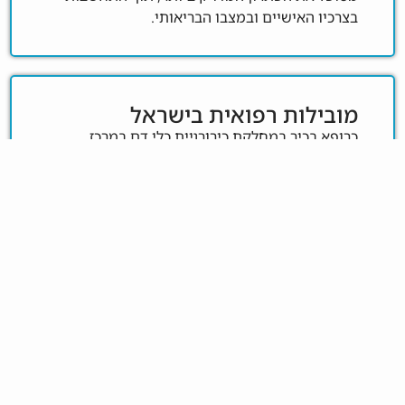
בצרכיו האישיים ובמצבו הבריאותי.
מובילות רפואית בישראל
כרופא בכיר במחלקת כירורגיית כלי דם במרכז
הרפואי קפלן, ד"ר שמטוב נחשב לדמות מרכזית
בתחום, עם גישה עדכנית ושימוש בטכנולוגיות
המתקדמות ביותר. לצד עבודתו בבתי החולים, הוא
מקדיש תשומת לב רבה למטופליו במרפאה הפרטית
ומעניק להם טיפול מקצועי, אישי וזמין.
ניווט
תחומי
צור
גסטרואנטרולוגיה
נוירולוגיה