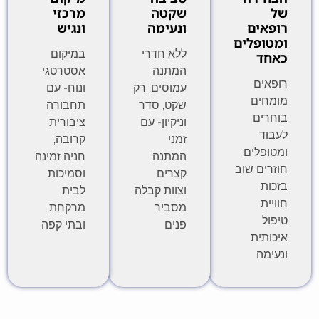
של
שקטה
מרכזי
רופאים
ונעימה
ונגיש
ומטופלים
ללא חדרי
במיקום
כאחד
המתנה
אסטרטגי
רופאים
עמוסים. רק
ונוח- עם
מומחים
שקט, סדר
תחבורה
בוחרים
וניקיון- עם
ציבורית
לעבוד
זמני
קרובה,
ומטופלים
המתנה
חניה זמינה
חוזרים שוב
קצרים
וסמיכות
בזכות
וצוות קבלה
לבית
חוויית
מסביר
מרקחת,
טיפול
פנים
ובתי קפה
איכותית
ונעימה