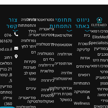
ניווט
תחומי
צור
גסטרואנטרולוגיה
נוירולוגיה
באתר
התמחות
קשר
והתפתחות
גריאטריה
מרכז רפואי
הילד
ופסיכוגריאטריה
בית
אולטרסאונד
074-
EliteMed
נפרולוגיה
361670
Specialists
השכרת
דרמטולוגיה
אוסטאופתיה
ויתר לחץ
במודיעין
d.co.il
קליניקה
דם
המטולוגיה
אורולוגיה
מכבים
רחוב
אודות
כלי דם
רעות הינו
סקירות
המלאכו
אורתופדיה
ורדיולוגיה
מרכז רפואי
שירותים
מערכות
21 בניין
פולשנית
פרטי
אלרגיה
ואקו לב
רופאים
B, קומה
המעניק
ואימונולוגיה
עובר
כירורגיה
5,
מגוון
התמחויות
מודיעין
אנדוקרינולוגיה,
עיניים
שירותי
כירורגיה
אסתטיקה
(מתחם
סוכרת וירידה
רפואה
פלסטית
&
פודיאטריה
איילה
במשקל
מידי
ואוקולופלסטיקה
Wellness
360)
הרופאים
פולמונולוגיה