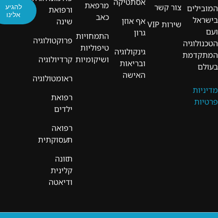
אסתטיקה
מרפאת
צור קשר
להגיע
המובילים
ורפואת
אלינו
כאב
בישראל
אף אוזן
שינה
שירות VIP
ועם
גרון
התמחויות
פרוקטולוגיה
הטכנולוגיה
טיפוליות
גינקולוגיה
המתקדמת
ושיקומיות
קרדיולוגיה
ובריאות
בעולם
האישה
ראומטולוגיה
מדיניות
רפואת
פרטיות
ילדים
רפואה
תעסוקתית
תזונה
קלינית
ודיאטה